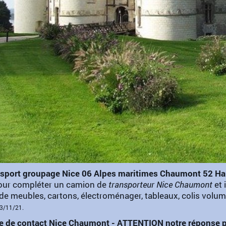
nsport groupage Nice 06 Alpes maritimes Chaumont 52 H
our compléter un camion de
transporteur Nice Chaumont
et 
de meubles, cartons, électroménager, tableaux, colis volumi
23/11/21.
e de contact Nice Chaumont - ATTENTION notre réponse pe