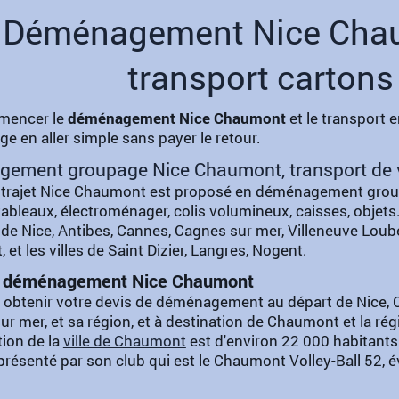
Déménagement Nice Chau
transport cartons
mencer le
déménagement Nice Chaumont
et le transport 
e en aller simple sans payer le retour.
ement groupage Nice Chaumont, transport de v
e trajet Nice Chaumont est proposé en déménagement group
 tableaux, électroménager, colis volumineux, caisses, objets.
de Nice, Antibes, Cannes, Cagnes sur mer, Villeneuve Loube
et les villes de Saint Dizier, Langres, Nogent.
e déménagement Nice Chaumont
r obtenir votre devis de déménagement au départ de Nice, C
ur mer, et sa région, et à destination de Chaumont et la ré
tion de la
ville de Chaumont
est d'environ 22 000 habitants 
eprésenté par son club qui est le Chaumont Volley-Ball 52,