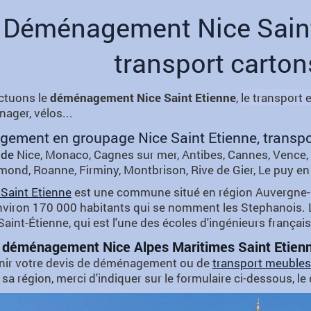
Déménagement Nice Saint
transport carto
ctuons le
déménagement Nice Saint Etienne
,
le transport 
ager, vélos...
ment en groupage Nice Saint Etienne, transport
 de
Nice, Monaco, Cagnes sur mer, Antibes, Cannes, Vence, et
ond, Roanne, Firminy, Montbrison, Rive de Gier, Le puy en
e Saint Etienne
est une commune situé en région Auvergne-Rhôn
iron 170 000 habitants qui se nomment les Stephanois. La 
aint-Étienne, qui est l'une des écoles d'ingénieurs françai
 déménagement Nice Alpes Maritimes Saint Etienn
nir votre devis de déménagement ou de
transport meubles
 sa région, merci d'indiquer sur le formulaire ci-dessous, le