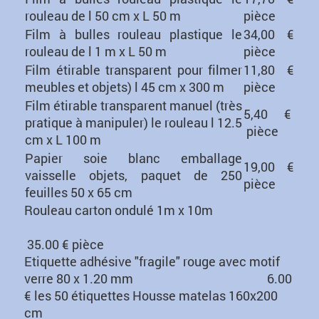
rouleau de l 50 cm x L 50 m
pièce
Film à bulles rouleau plastique le
34,00 €
rouleau de l 1 m x L 50 m
pièce
Film étirable transparent pour filmer
11,80 €
meubles et objets) l 45 cm x 300 m
pièce
Film étirable transparent manuel (très
5,40 €
pratique à manipuler) le rouleau l 12.5
pièce
cm x L 100 m
Papier soie blanc emballage
19,00 €
vaisselle objets, paquet de 250
pièc
e
feuilles 50 x 65 cm
Rouleau carton ondulé 1m x 10m
35.00 € pièce
Etiquette adhésive "fragile" rouge avec motif
verre 80 x 1.20 mm 6.00
€ les 50 étiquettes Housse matelas 160x200
cm