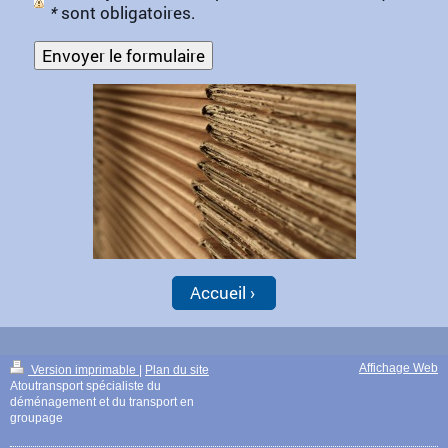
*
sont obligatoires.
Accueil
Affichage Web
Version imprimable
|
Plan du site
Atoutransport spécialiste du
déménagement et du transport en
groupage